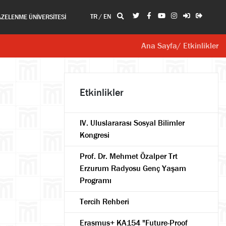
TR
/
EN
AZELENME ÜNİVERSİTESİ
Ana Sayfa
/ Etkinlikler
Etkinlikler
IV. Uluslararası Sosyal Bilimler
Kongresi
Prof. Dr. Mehmet Özalper Trt
Erzurum Radyosu Genç Yaşam
Programı
Tercih Rehberi
Erasmus+ KA154 "Future-Proof