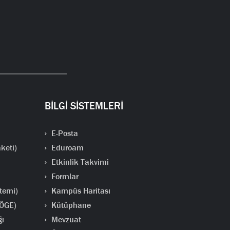
BİLGİ SİSTEMLERİ
E-Posta
keti)
Eduroam
Etkinlik Takvimi
Formlar
temi)
Kampüs Haritası
(ÖGE)
Kütüphane
ğı
Mevzuat