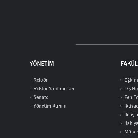
YÖNETİM
FAKÜL
Rektör
Eğitim
Rektör Yardımcıları
Diş He
Senato
Fen Ed
Yönetim Kurulu
İktisad
İletişi
İlahiya
Mühend