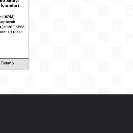
me Sınavı
şlemleri ...
zi (ÖSYM)
yapılacak
vı (2026-EKPSS)
saat 13.00 ile
Detay