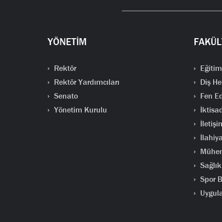
YÖNETİM
FAKÜL
Rektör
Eğitim
Rektör Yardımcıları
Diş He
Senato
Fen Ed
Yönetim Kurulu
İktisad
İletişi
İlahiya
Mühend
Sağlık 
Spor Bi
Uygula