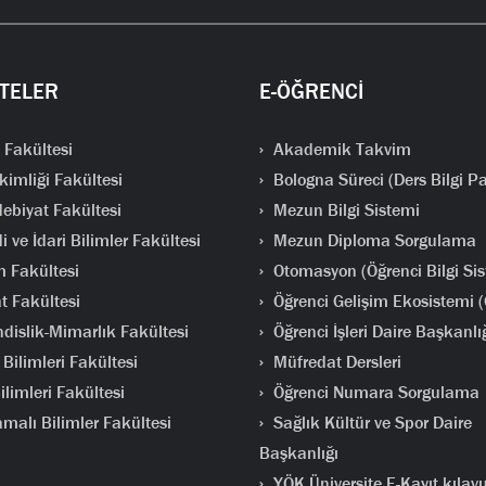
TELER
E-ÖĞRENCİ
 Fakültesi
Akademik Takvim
kimliği Fakültesi
Bologna Süreci (Ders Bilgi Pa
ebiyat Fakültesi
Mezun Bilgi Sistemi
i ve İdari Bilimler Fakültesi
Mezun Diploma Sorgulama
m Fakültesi
Otomasyon (Öğrenci Bilgi Sis
t Fakültesi
Öğrenci Gelişim Ekosistemi 
islik-Mimarlık Fakültesi
Öğrenci İşleri Daire Başkanlı
Bilimleri Fakültesi
Müfredat Dersleri
limleri Fakültesi
Öğrenci Numara Sorgulama
malı Bilimler Fakültesi
Sağlık Kültür ve Spor Daire
Başkanlığı
YÖK Üniversite E-Kayıt kılav