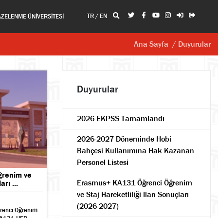
TR
/
EN
AZELENME ÜNİVERSİTESİ
Ana Sayfa
/ Duyurular
Duyurular
2026 EKPSS Tamamlandı
2026-2027 Döneminde Hobi
Bahçesi Kullanımına Hak Kazanan
Personel Listesi
ğrenim ve
Erasmus+ KA131 Öğrenci Öğrenim
rı ...
ve Staj Hareketliliği İlan Sonuçları
(2026-2027)
ğrenci Öğrenim