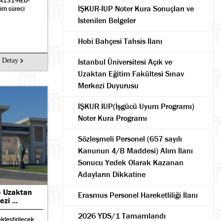
-KA131-HED-
İŞKUR-İUP Noter Kura Sonuçları ve
im süreci
İstenilen Belgeler
Hobi Bahçesi Tahsis İlanı
Detay
İstanbul Üniversitesi Açık ve
Uzaktan Eğitim Fakültesi Sınav
Merkezi Duyurusu
İŞKUR İUP(İşgücü Uyum Programı)
Noter Kura Programı
Sözleşmeli Personel (657 sayılı
Kanunun 4/B Maddesi) Alım İlanı
Sonucu Yedek Olarak Kazanan
Adayların Dikkatine
ve Uzaktan
Erasmus Personel Hareketliliği İlanı
zi ...
2026 YDS/1 Tamamlandı
kleştirilecek