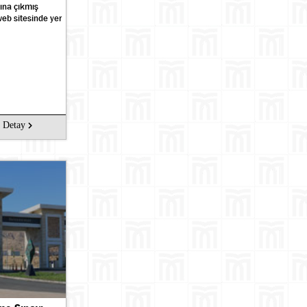
nına çıkmış
eb sitesinde yer
Ara
Detay