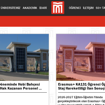
ÜNİVERSİTEMİZ
AKADEMİK
İDARİ
ÖĞRENCİ
İLETİŞİM
60+ T
Döneminde Hobi Bahçesi
Erasmus+ KA131 Öğrenci Ö
 Hak Kazanan Personel ...
Staj Hareketliliği İlan Sonuçla
2026-2027 Eğitim-Öğretim Yılında
gerçekleştirilecek olan Erasmus+ Ö