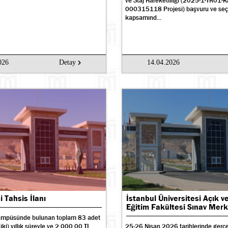
ve Staj Hareketliliği (2025-1-TR01
000315118 Projesi) başvuru ve seç
kapsamınd...
026
Detay
14.04.2026
 Tahsis İlanı
İstanbul Üniversitesi Açık 
Eğitim Fakültesi Sınav Merke
kampüsünde bulunan toplam 83 adet
iki) yıllık süreyle ve 2.000,00 TL
25-26 Nisan 2026 tarihlerinde gerçe