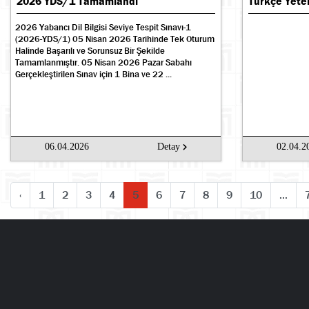
2026 YDS/1 Tamamlandı
Türkçe Yeter
2026 Yabancı Dil Bilgisi Seviye Tespit Sınavı-1
(2026-YDS/1) 05 Nisan 2026 Tarihinde Tek Oturum
Halinde Başarılı ve Sorunsuz Bir Şekilde
Tamamlanmıştır. 05 Nisan 2026 Pazar Sabahı
Gerçekleştirilen Sınav için 1 Bina ve 22 ...
06.04.2026
Detay
02.04.2
‹
1
2
3
4
5
6
7
8
9
10
...