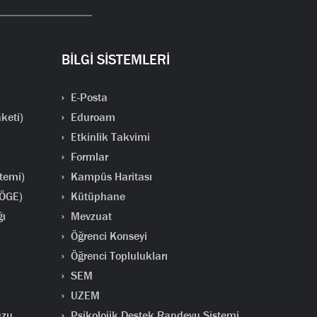
BİLGİ SİSTEMLERİ
E-Posta
keti)
Eduroam
Etkinlik Takvimi
Formlar
temi)
Kampüs Haritası
(ÖGE)
Kütüphane
ğı
Mevzuat
Öğrenci Konseyi
Öğrenci Toplulukları
SEM
UZEM
uzu
Psikolojik Destek Randevu Sistemi