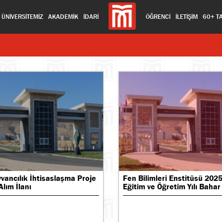
ÜNİVERSİTEMİZ
AKADEMİK
İDARİ
ÖĞRENCİ
İLETİŞİM
60+ T
yvancılık İhtisaslaşma Proje
Fen Bilimleri Enstitüsü 202
Alım İlanı
Eğitim ve Öğretim Yılı Bahar Ya