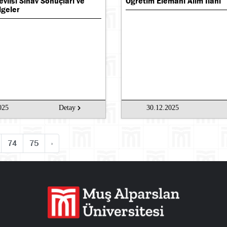
vlisi Sınav Sonuçları ve
Öğretim Elemanı Alım İlanı
lgeler
025
Detay
30.12.2025
74
75
›