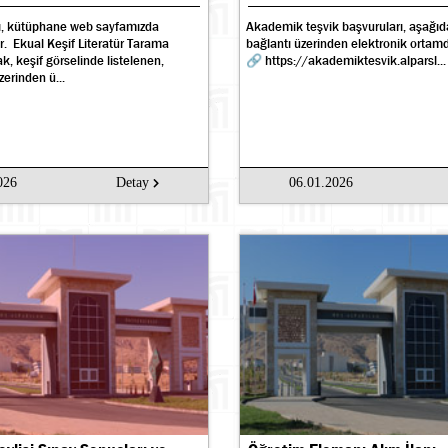
cı, kütüphane web sayfamızda
Akademik teşvik başvuruları, aşağıd
ır. Ekual Keşif Literatür Tarama
bağlantı üzerinden elektronik ortamd
k, keşif görselinde listelenen,
🔗 https://akademiktesvik.alparsl...
erinden ü...
026
Detay
06.01.2026