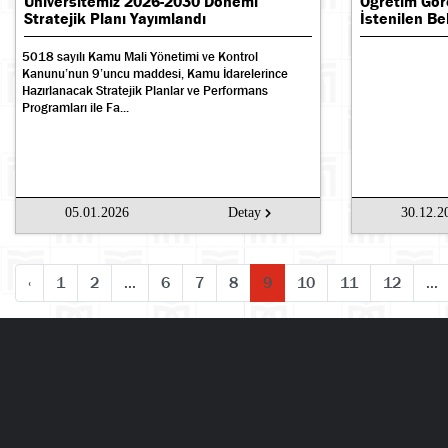
Üniversitemiz 2026-2030 Dönemi
Öğretim Göre
Stratejik Planı Yayımlandı
İstenilen Be
5018 sayılı Kamu Mali Yönetimi ve Kontrol
Kanunu’nun 9’uncu maddesi, Kamu İdarelerince
Hazırlanacak Stratejik Planlar ve Performans
Programları ile Fa...
05.01.2026
Detay
30.12.2
‹
1
2
...
6
7
8
9
10
11
12
...