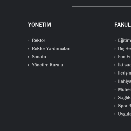
YÖNETİM
FAKÜL
Rektör
Eğitim
Rektör Yardımcıları
Diş He
Senato
Fen Ed
Yönetim Kurulu
İktisad
İletişi
İlahiya
Mühend
Sağlık 
Spor Bi
Uygula