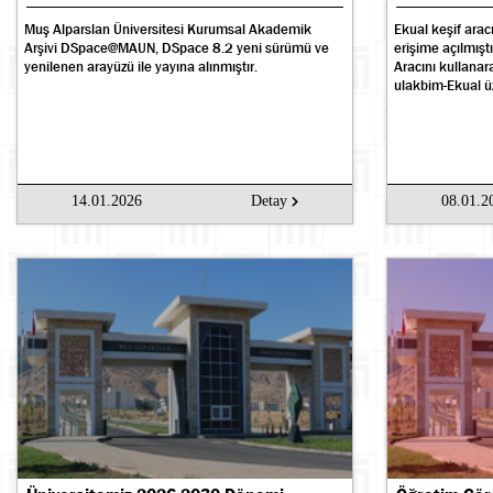
Muş Alparslan Üniversitesi Kurumsal Akademik
Ekual keşif ara
Arşivi DSpace@MAUN, DSpace 8.2 yeni sürümü ve
erişime açılmışt
yenilenen arayüzü ile yayına alınmıştır.
Aracını kullanara
ulakbim-Ekual üz
14.01.2026
Detay
08.01.2