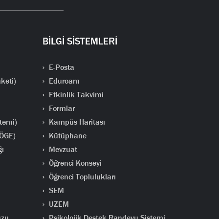
BİLGİ SİSTEMLERİ
E-Posta
keti)
Eduroam
Etkinlik Takvimi
Formlar
temi)
Kampüs Haritası
(ÖGE)
Kütüphane
ğı
Mevzuat
Öğrenci Konseyi
Öğrenci Toplulukları
SEM
UZEM
uzu
Psikolojik Destek Randevu Sistemi