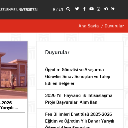
TR
/
EN
AZELENME ÜNİVERSİTESİ
Ana Sayfa
/ Duyurular
Duyurular
Öğretim Görevlisi ve Araştırma
Görevlisi Sınav Sonuçları ve Talep
Edilen Belgeler
2026 Yılı Hayvancılık İhtisaslaşma
Proje Başvuruları Alım İlanı
5-2026
rıyılı ...
Fen Bilimleri Enstitüsü 2025-2026
Eğitim ve Öğretim Yılı Bahar Yarıyılı
Öğrenci Alımı Sonuçları