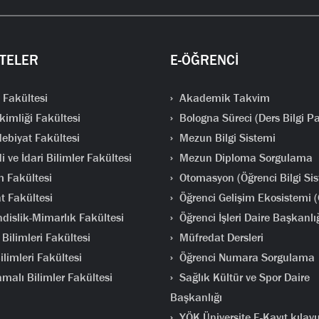
TELER
E-ÖĞRENCİ
 Fakültesi
Akademik Takvim
kimliği Fakültesi
Bologna Süreci (Ders Bilgi Pa
ebiyat Fakültesi
Mezun Bilgi Sistemi
i ve İdari Bilimler Fakültesi
Mezun Diploma Sorgulama
m Fakültesi
Otomasyon (Öğrenci Bilgi Sis
t Fakültesi
Öğrenci Gelişim Ekosistemi 
islik-Mimarlık Fakültesi
Öğrenci İşleri Daire Başkanlı
Bilimleri Fakültesi
Müfredat Dersleri
limleri Fakültesi
Öğrenci Numara Sorgulama
malı Bilimler Fakültesi
Sağlık Kültür ve Spor Daire
Başkanlığı
YÖK Üniversite E-Kayıt kılav