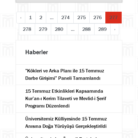
‹
1
2
...
274
275
276
277
278
279
280
...
288
289
›
Haberler
”Kökleri ve Arka Planı ile 15 Temmuz
Darbe Girişimi” Paneli Tamamlandı
15 Temmuz Etkinlikleri Kapsamında
Kur’an-ı Kerim Tilaveti ve Mevlid-i Şerif
Programı Düzenlendi
Üniversitemiz Külliyesinde 15 Temmuz
Anısına Doğa Yürüyüşü Gerçekleştirildi