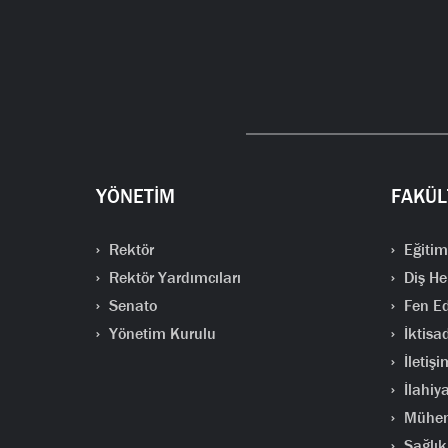
YÖNETİM
FAKÜL
Rektör
Eğitim
Rektör Yardımcıları
Diş He
Senato
Fen Ed
Yönetim Kurulu
İktisad
İletişi
İlahiya
Mühend
Sağlık 