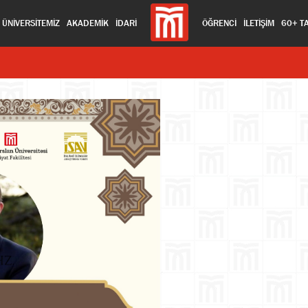
ÜNİVERSİTEMİZ
AKADEMİK
İDARİ
ÖĞRENCİ
İLETİŞİM
60+ T