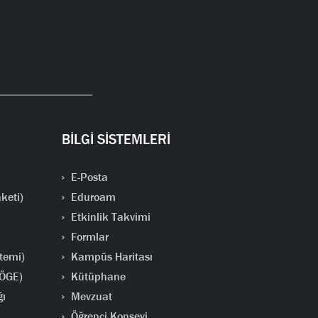
BİLGİ SİSTEMLERİ
E-Posta
keti)
Eduroam
Etkinlik Takvimi
Formlar
temi)
Kampüs Haritası
(ÖGE)
Kütüphane
ğı
Mevzuat
Öğrenci Konseyi