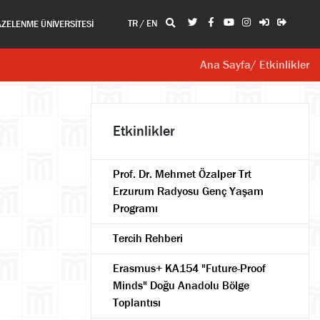
TR
/
EN
AZELENME ÜNİVERSİTESİ
Ana Sayfa
/ Etkinlikler
Etkinlikler
Prof. Dr. Mehmet Özalper Trt
Erzurum Radyosu Genç Yaşam
Programı
Tercih Rehberi
Erasmus+ KA154 "Future-Proof
Minds" Doğu Anadolu Bölge
Toplantısı