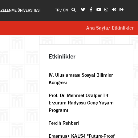
TR
/
EN
AZELENME ÜNİVERSİTESİ
Ana Sayfa
/ Etkinlikler
Etkinlikler
IV. Uluslararası Sosyal Bilimler
Kongresi
Prof. Dr. Mehmet Özalper Trt
Erzurum Radyosu Genç Yaşam
Programı
Tercih Rehberi
Erasmus+ KA154 "Future-Proof