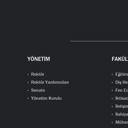
YÖNETİM
FAKÜL
Rektör
Eğitim
Rektör Yardımcıları
Diş He
Senato
Fen Ed
Yönetim Kurulu
İktisad
İletişi
İlahiya
Mühend