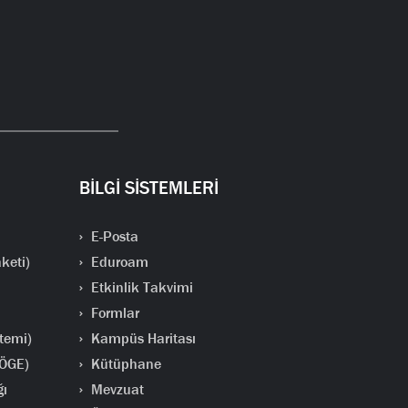
BİLGİ SİSTEMLERİ
E-Posta
keti)
Eduroam
Etkinlik Takvimi
Formlar
temi)
Kampüs Haritası
(ÖGE)
Kütüphane
ğı
Mevzuat