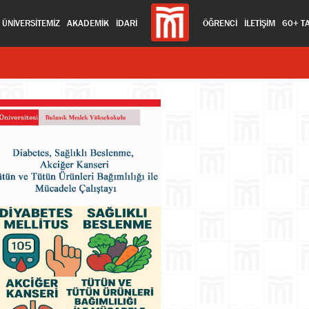
ÜNİVERSİTEMİZ
AKADEMİK
İDARİ
ÖĞRENCİ
İLETİŞİM
60+ T