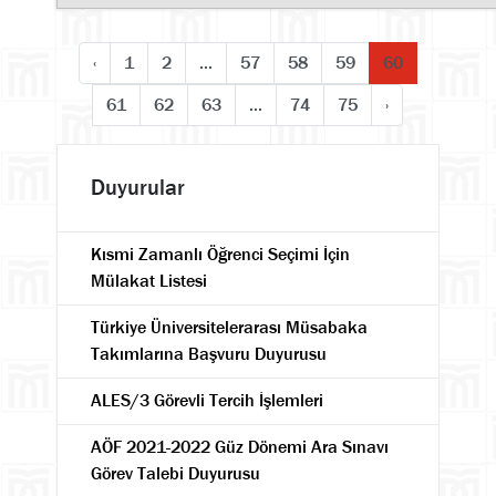
‹
1
2
...
57
58
59
60
61
62
63
...
74
75
›
Duyurular
Kısmi Zamanlı Öğrenci Seçimi İçin
Mülakat Listesi
Türkiye Üniversitelerarası Müsabaka
Takımlarına Başvuru Duyurusu
ALES/3 Görevli Tercih İşlemleri
AÖF 2021-2022 Güz Dönemi Ara Sınavı
Görev Talebi Duyurusu