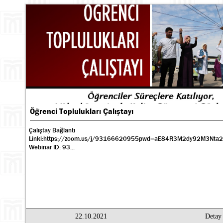
Öğrenci Toplulukları Çalıştayı
Çalıştay Bağlantı
Linki:https://zoom.us/j/93166620955pwd=aE84R3M2dy92M3Nta
Webinar ID: 93...
22.10.2021
Deta